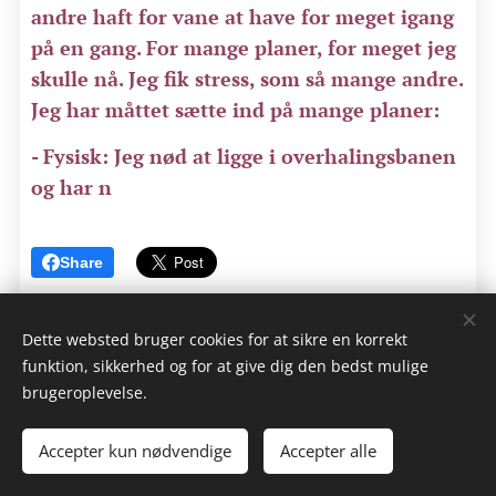
andre haft for vane at have for meget igang
på en gang. For mange planer, for meget jeg
skulle nå. Jeg fik stress, som så mange andre.
Jeg har måttet sætte ind på mange planer:
- Fysisk: Jeg nød at ligge i overhalingsbanen
og har n
Share
Dette websted bruger cookies for at sikre en korrekt
funktion, sikkerhed og for at give dig den bedst mulige
brugeroplevelse.
© 2024 Alle rettigheder forbeholdes
Accepter kun nødvendige
Accepter alle
Leenemaria Juliet Bruun
Cookies